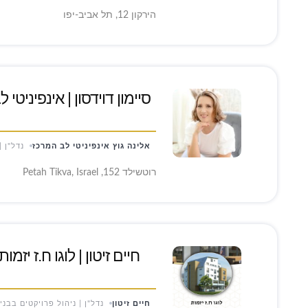
הירקון 12, תל אביב-יפו
סיימון דוידסון | אינפיניטי
אלינה גוץ אינפיניטי לב המרכז
נדל"ן |
רוטשילד 152, Petah Tikva, Israel
חיים זיטון | לוגו ח.ז יזמו
מ
חיים זיטון
נדל"ן | ניהול פרויקטים בבני