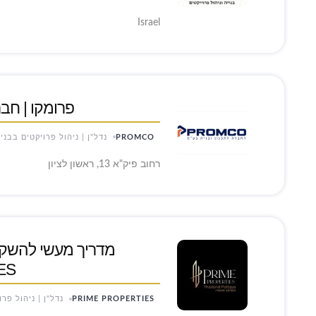
Israel
פרומקו | חבר
PROMCO
נדל"ן | ניהול פרויקטים בבני
רחוב פיק"א 13, ראשון לציון
ES
PRIME PROPERTIES
נדל"ן | ניהול פר