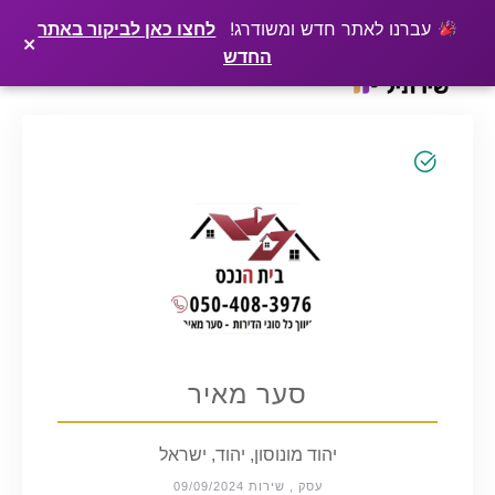
×
רוצים שלקוחות ימצאו אתכם בגוגל? שירתיל מפרסמת כתבה מקצועית עליכם
פרסמו כתבה ←
עברנו לאתר חדש ומשודרג!
לחצו כאן לביקור באתר
×
החדש
Ski
t
conten
סער מאיר
יהוד מונוסון, יהוד, ישראל
עסק , שירות 09/09/2024