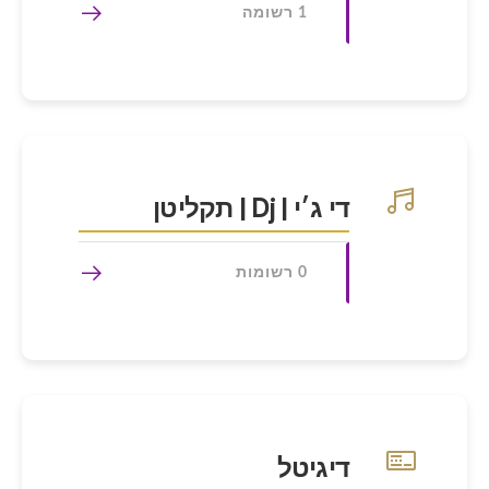
1 רשומה
די ג׳י | Dj | תקליטן
0 רשומות
דיגיטל