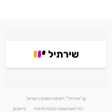
@״שירתיל״ רשימת עסקים בישראל
דף ראשי
הזמנת כתבת תדמית
פייסבוק