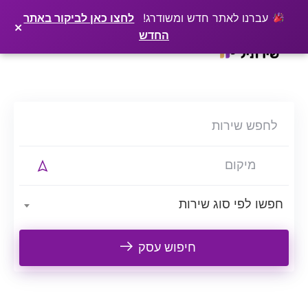
×
רוצים שלקוחות ימצאו אתכם בגוגל? שירתיל מפרסמת כתבה מקצועית עליכם
פרסמו כתבה ←
עברנו לאתר חדש ומשודרג!
לחצו כאן לביקור באתר
×
החדש
Ski
t
conten
חפשו לפי סוג שירות
חיפוש עסק