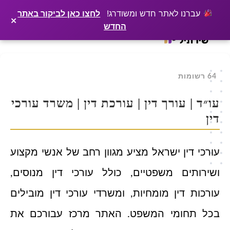
×
רוצים שלקוחות ימצאו אתכם בגוגל? שירתיל מפרסמת כתבה מקצועית עליכם
פרסמו כתבה ←
עברנו לאתר חדש ומשודרג!
לחצו כאן לביקור באתר
×
החדש
Ski
t
conten
64 רשומות
עו״ד | עורך דין | עורכת דין | משרד עורכי
דין
עורכי דין ישראל מציע מגוון רחב של אנשי מקצוע
ושירותים משפטיים, כולל עורכי דין מנוסים,
עורכות דין מומחיות, ומשרדי עורכי דין מובילים
בכל תחומי המשפט. האתר מרכז עבורכם את