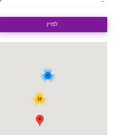
—
למיין
6
13