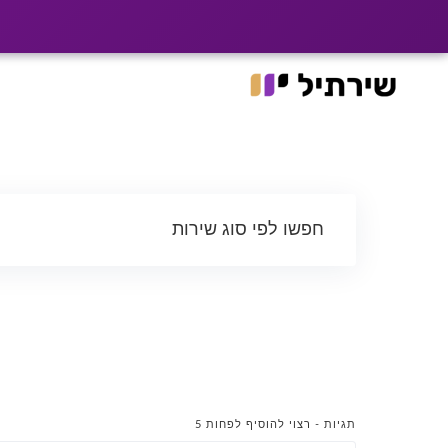
|
רוצים שלקוחות ימצא
האתר עבר ל־he.shirtil.co.il
Ski
t
conten
חפשו לפי סוג שירות
תגיות - רצוי להוסיף לפחות 5