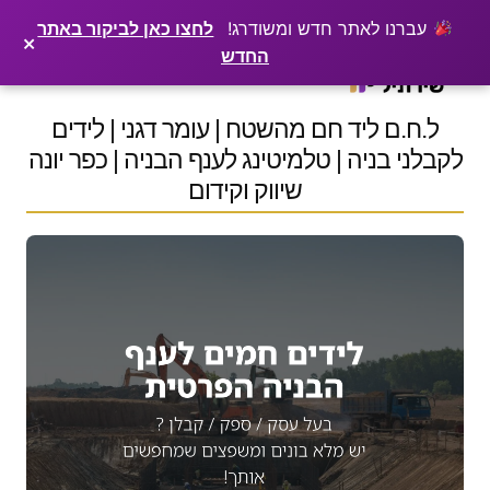
×
רוצים שלקוחות ימצאו אתכם בגוגל? שירתיל מפרסמת כתבה מקצועית עליכם
פרסמו כתבה ←
עברנו לאתר חדש ומשודרג!
לחצו כאן לביקור באתר
×
החדש
Ski
t
conten
ל.ח.ם ליד חם מהשטח | עומר דגני | לידים
לקבלני בניה | טלמיטינג לענף הבניה | כפר יונה
שיווק וקידום