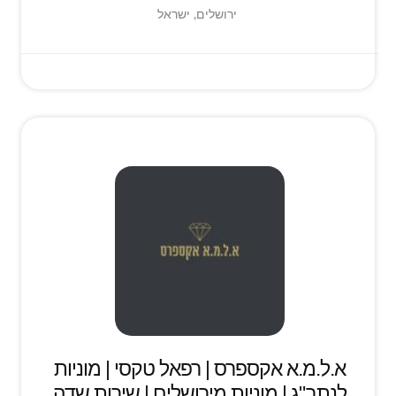
ירושלים, ישראל
א.ל.מ.א אקספרס | רפאל טקסי | מוניות
לנתב"ג | מוניות מירושלים | שירות שדה