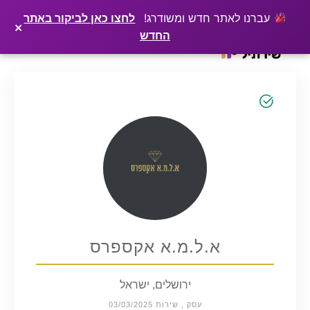
×
רוצים שלקוחות ימצאו אתכם בגוגל? שירתיל מפרסמת כתבה מקצועית עליכם
פרסמו כתבה ←
עברנו לאתר חדש ומשודרג!
לחצו כאן לביקור באתר
×
החדש
Ski
t
conten
א.ל.מ.א אקספרס
ירושלים, ישראל
עסק , שירות 03/03/2025