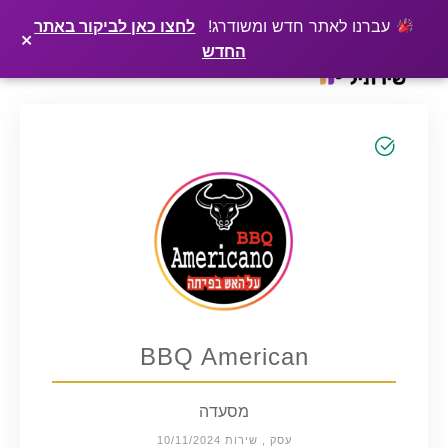
×
רוצים שלקוחות ימצאו אתכם בגוגל? שירתיל מפרסמת כתבה מקצועית עליכם
פרסמו כתבה ←
עברנו לאתר חדש ומשודרג!
לחצו כאן לביקור באתר
×
החדש
Ski
t
conten
BBQ American
מסעדה
עסק , שירות 10/11/2024