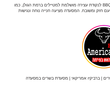
המיקום האסטרטגי במסעדה הופך את BBQ American לנקודת עצירה מושלמת למטיילים ברמת הגולן, כמו
עם חזק ומשובח. המסעדה מציעה חנייה נוחה ונגישות