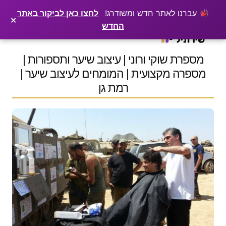
×
רוצים שלקוחות ימצאו אתכם בגוגל? שירתיל מפרסמת כתבה מקצועית עליכם
פרסמו כתבה ←
עברנו לאתר חדש ומשודרג!
לחצו כאן לביקור באתר
×
החדש
Ski
t
conten
מספרת שוקי ורוני | עיצוב שיער ותספורות |
מספרה מקצועית | המומחים לעיצוב שיער |
רמת גן