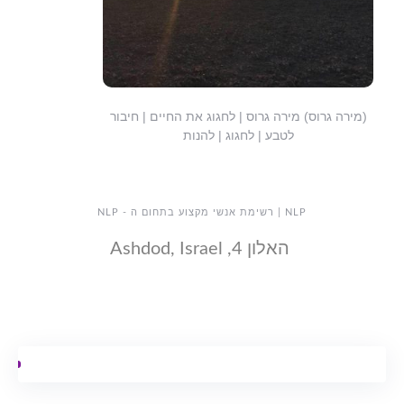
(מירה גרוס) מירה גרוס | לחגוג את החיים | חיבור
לטבע | לחגוג | להנות
NLP | רשימת אנשי מקצוע בתחום ה - NLP
האלון 4, Ashdod, Israel