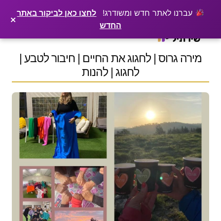
×
רוצים שלקוחות ימצאו אתכם בגוגל? שירתיל מפרסמת כתבה מקצועית עליכם
פרסמו כתבה ←
עברנו לאתר חדש ומשודרג!
לחצו כאן לביקור באתר
×
החדש
Ski
t
conten
מירה גרוס | לחגוג את החיים | חיבור לטבע |
לחגוג | להנות