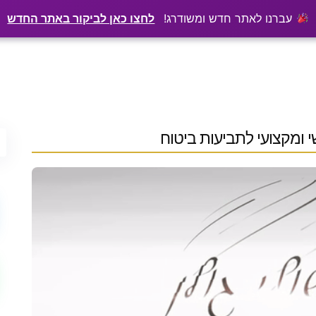
·
₪150 לשנה
ו אתכם בגוגל? שירתיל מפרסמת כתבה מקצועית עליכם
עברנו לאתר חדש ומשודרג!
לחצו כאן לביקור באתר החדש
שי ומקצועי לתביעות ביטוח