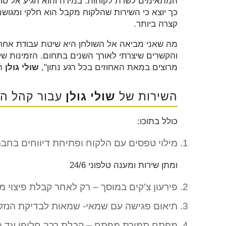
המתאימים לשרת לקוחות. במידה והוא הגיע אל סוכן
כך יוצא כי השירות שהלקוח מקבל הוא חלקי ומגוש
קצרה ביותר.
מה שאני מביאה אל השולחן היא שיטת עבודת אחרת 
מרוצים במאת האחוזים בכל רגע נתון",
שולי גולן
הס
השירות של
שולי גולן
עבור קהל הל
כולל בתוכו:
מילוי טפסים עם הלקוח ופתיחת דיווחים בחב
ומתן שירות ומענה טלפוני 24/6
פירעון צ'קים במוסך – רק לאחר קבלת פיצוי 
תיאום פגישה עם שמאי- שמאות לבדיקת הנזק ב
מפתח תמורת מפתח – קבלת רכב חליפי עד בית