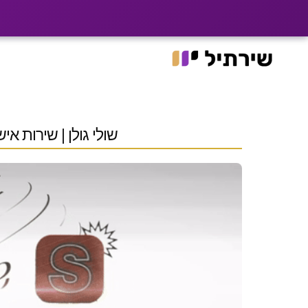
|
רוצים שלקוחות ימצא
האתר עבר ל־he.shirtil.co.il
Ski
t
conten
שולי גולן | שירות אי