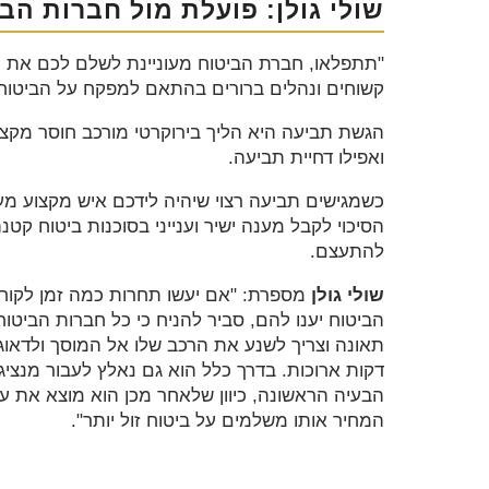
שולי גולן: פועלת מול חברות הב
"תתפלאו, חברת הביטוח מעוניינת לשלם לכם את ה
קשוחים ונהלים ברורים בהתאם למפקח על הביטוח
הגשת תביעה היא הליך בירוקרטי מורכב חוסר מקצוע
ואפילו דחיית תביעה.
כשמגישים תביעה רצוי שיהיה לידכם איש מקצוע מעו
הסיכוי לקבל מענה ישיר וענייני בסוכנות ביטוח קט
להתעצם.
שולי גולן
מספרת: "אם יעשו תחרות כמה זמן לקוח צ
הביטוח יענו להם, סביר להניח כי כל חברות הביטוח
תאונה וצריך לשנע את הרכב שלו אל המוסך ולדאוג
דקות ארוכות. בדרך כלל הוא גם נאלץ לעבור מנציג
הבעיה הראשונה, כיוון שלאחר מכן הוא מוצא את ע
המחיר אותו משלמים על ביטוח זול יותר".