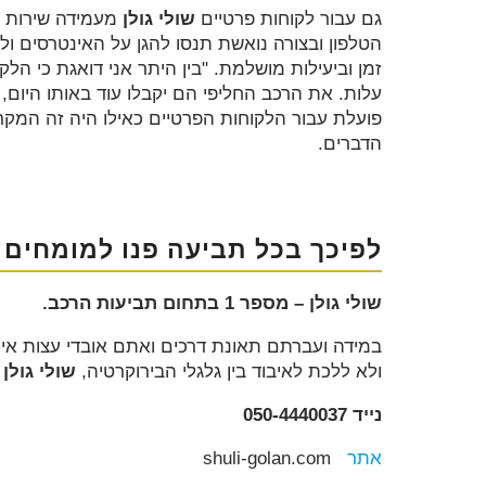
גם עבור לקוחות פרטיים
שולי גולן
מעמידה שירות א
הטלפון ובצורה נואשת תנסו להגן על האינטרסים ו
זמן וביעילות מושלמת. "בין היתר אני דואגת כי הל
עלות. את הרכב החליפי הם יקבלו עוד באותו היום,
פועלת עבור הלקוחות הפרטיים כאילו היה זה המק
הדברים.
לפיכך בכל תביעה פנו למומחים
שולי גולן – מספר 1 בתחום תביעות הרכב.
במידה ועברתם תאונת דרכים ואתם אובדי עצות איך
ולא ללכת לאיבוד בין גלגלי הבירוקרטיה,
שולי גולן
ת
נייד 050-4440037
אתר
shuli-golan.com