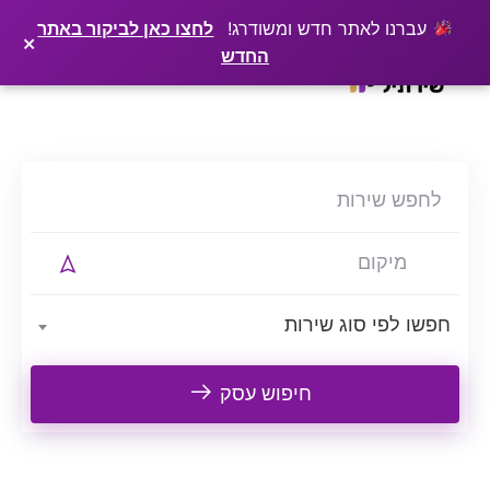
×
רוצים שלקוחות ימצאו אתכם בגוגל? שירתיל מפרסמת כתבה מקצועית עליכם
פרסמו כתבה ←
עברנו לאתר חדש ומשודרג!
לחצו כאן לביקור באתר
×
החדש
Ski
t
conten
חפשו לפי סוג שירות
חיפוש עסק