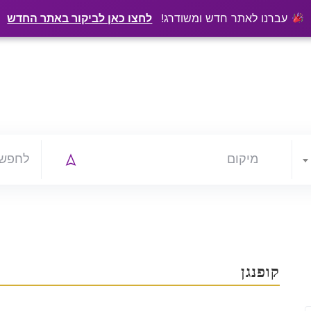
·
₪150 לשנה
ו אתכם בגוגל? שירתיל מפרסמת כתבה מקצועית עליכם
עברנו לאתר חדש ומשודרג!
לחצו כאן לביקור באתר החדש
קופנגן