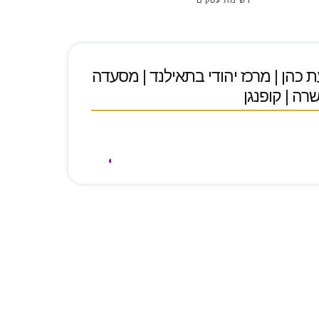
רשימת עסקים
 כהן | מרכז יהודי בתאילנד | מסעדה
רה | קופנגן