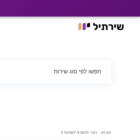
|
רוצים שלקוחות ימצא
האתר עבר ל־he.shirtil.co.il
Ski
t
conten
חפשו לפי סוג שירות
תגיות - רצוי להוסיף לפחות 5