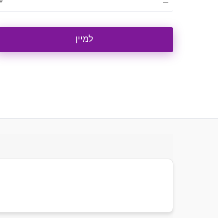
—
למיין