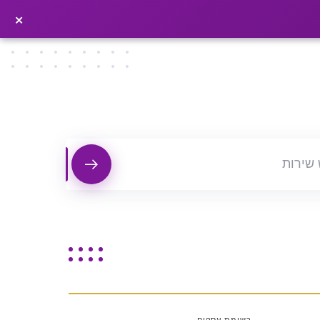
×
פרסמו כתבה ←
×