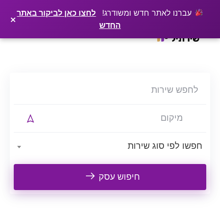
×
רוצים שלקוחות ימצאו אתכם בגוגל? שירתיל מפרסמת כתבה מקצועית עליכם
פרסמו כתבה ←
עברנו לאתר חדש ומשודרג!
לחצו כאן לביקור באתר
×
החדש
Ski
t
conten
חפשו לפי סוג שירות
חיפוש עסק