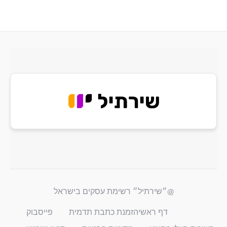
@״שירתיל״ רשימת עסקים בישראל
דף ראשי
הזמנת כתבת תדמית
פייסבוק