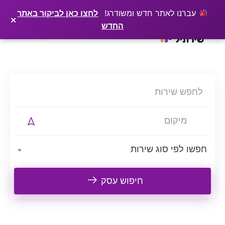
×
רוצים שלקוחות ימצאו אתכם בגוגל? שירתיל מפרסמת כתבה מקצועית עליכם
פרסמו כתבה ←
עברנו לאתר חדש ומשודרג!
לחצו כאן לביקור באתר
×
החדש
Ski
t
conten
חפשו לפי סוג שירות
חיפוש עסק