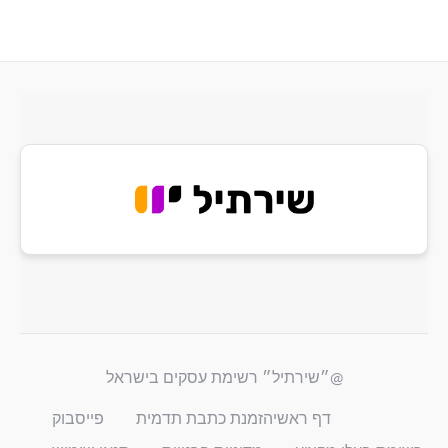
@״שירתיל״ רשימת עסקים בישראל
דף ראשי
הזמנת כתבת תדמית
פייסבוק