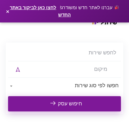
×
רוצים שלקוחות ימצאו אתכם בגוגל? שירתיל מפרסמת כתבה מקצועית עליכם
פרסמו כתבה ←
עברנו לאתר חדש ומשודרג!
לחצו כאן לביקור באתר
×
החדש
Ski
t
conten
חפשו לפי סוג שירות
חיפוש עסק