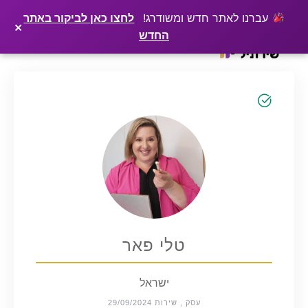
×
רוצים שלקוחות ימצאו אתכם בגוגל? שירתיל מפרסמת כתבה מקצועית עליכם
פרסמו כתבה ←
עברנו לאתר חדש ומשודרג!
לחצו כאן לביקור באתר
×
החדש
Ski
t
conten
טלי פאר
ישראל
עסק , שירות 29/09/2024