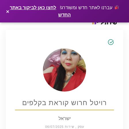
×
רוצים שלקוחות ימצאו אתכם בגוגל? שירתיל מפרסמת כתבה מקצועית עליכם
פרסמו כתבה ←
עברנו לאתר חדש ומשודרג!
לחצו כאן לביקור באתר
×
החדש
Ski
t
conten
רויטל חרוש קוראת בקלפים
ישראל
עסק , שירות 06/07/2025