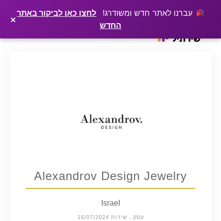
×
רוצים שלקוחות ימצאו אתכם בגוגל? שירתיל מפרסמת כתבה מקצועית עליכם
פרסמו כתבה ←
עברנו לאתר חדש ומשודרג!
לחצו כאן לביקור באתר
×
החדש
Ski
t
conten
Alexandrov Design Jewelry
Israel
עסק , שירות 16/07/2024