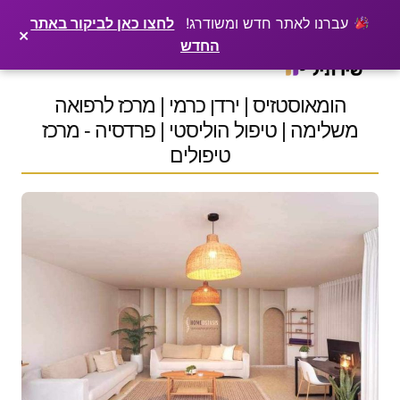
×
רוצים שלקוחות ימצאו אתכם בגוגל? שירתיל מפרסמת כתבה מקצועית עליכם
פרסמו כתבה ←
עברנו לאתר חדש ומשודרג!
לחצו כאן לביקור באתר
×
החדש
Ski
t
conten
הומאוסטזיס | ירדן כרמי | מרכז לרפואה
משלימה | טיפול הוליסטי | פרדסיה - מרכז
טיפולים