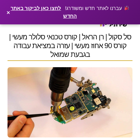
×
רוצים שלקוחות ימצאו אתכם בגוגל? שירתיל מפרסמת כתבה מקצועית עליכם
פרסמו כתבה ←
עברנו לאתר חדש ומשודרג!
לחצו כאן לביקור באתר
×
החדש
Ski
t
conten
סל סקול | רן הראל | קורס טכנאי סלולר מעשי |
קורס 90 אחוז מעשי | עזרה במציאת עבודה
בגבעת שמואל