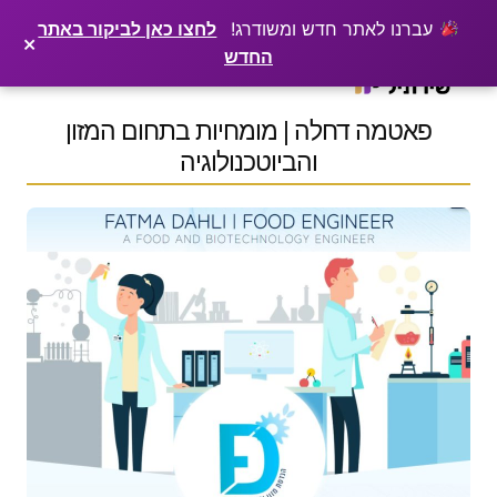
×
רוצים שלקוחות ימצאו אתכם בגוגל? שירתיל מפרסמת כתבה מקצועית עליכם
פרסמו כתבה ←
עברנו לאתר חדש ומשודרג!
לחצו כאן לביקור באתר
×
החדש
Ski
t
conten
פאטמה דחלה | מומחיות בתחום המזון
והביוטכנולוגיה