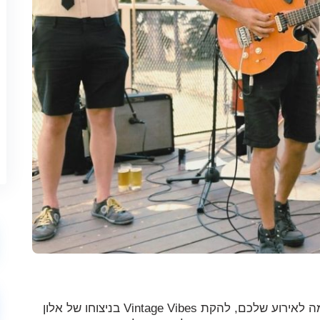
אם אתם מחפשים להוסיף נופך מיוחד ואווירה קסומה לאירוע שלכם, להקת Vintage Vibes בניצוחו של אלון