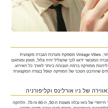
כדי להבטיח שהמוזיקה תישמע באיכות הגבוהה ביותר, Vintage Vibes מספקת מערכת הגברה מקצועית
גברה המוכשר ידאג לכך שהצליל יהיה צלול, מאוזן ומותאם
יהנות ממוזיקה ברמה הגבוהה ביותר לאורך כל האירוע.
 רגועים ובטוחים שההיבט הטכני של המוזיקה יטופל בצורה המקצועית
המוזיקה של Vintage Vibes מושרשת עמוק בסאונד הייחודי של ג'אז ובלוז משנות ה-50, ה-60 וה-70. הלהקה