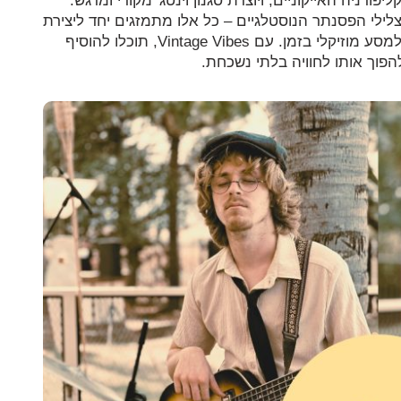
ורניה האייקוניים, ויוצרת סגנון וינטג' מקורי ומרגש.
וצלילי הפסנתר הנוסטלגיים – כל אלו מתמזגים יחד ליצירת
אווירה קסומה ועוטפת שתיקח את האורחים שלכם למסע מוזיקלי בזמן. עם Vintage Vibes, תוכלו להוסיף
הפוך אותו לחוויה בלתי נשכחת.