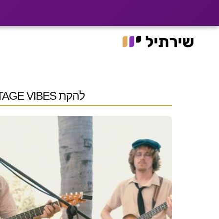
|
רוצים שלקוחות ימצא
האתר עבר ל־he.shirtil.co.il
Ski
t
conten
להקת VINTAGE VIBES | להקה לקבלת פנים