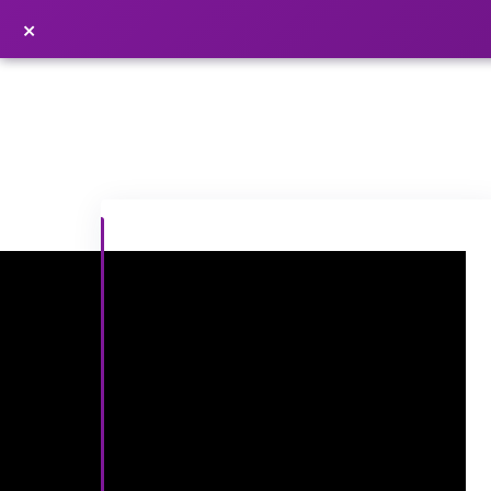
×
פרסמו כתבה ←
×