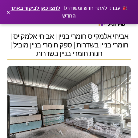
×
רוצים שלקוחות ימצאו אתכם בגוגל? שירתיל מפרסמת כתבה מקצועית עליכם
פרסמו כתבה ←
עברנו לאתר חדש ומשודרג!
לחצו כאן לביקור באתר
×
החדש
Ski
t
conten
אביחי אלמקייס חומרי בניין | אביחי אלמקייס |
חומרי בניין בשדרות | ספק חומרי בניין מוביל |
חנות חומרי בניין בשדרות