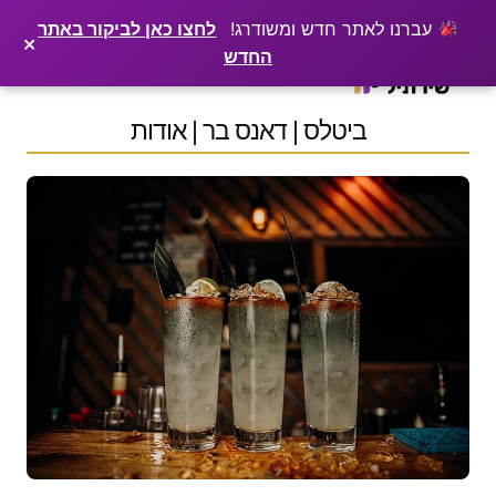
×
רוצים שלקוחות ימצאו אתכם בגוגל? שירתיל מפרסמת כתבה מקצועית עליכם
פרסמו כתבה ←
עברנו לאתר חדש ומשודרג!
לחצו כאן לביקור באתר
×
החדש
Ski
t
conten
ביטלס | דאנס בר | אודות