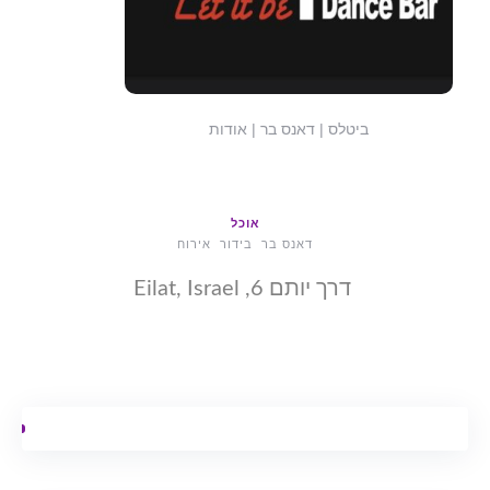
ביטלס | דאנס בר | אודות
אוכל
דאנס בר
בידור
אירוח
דרך יותם 6, Eilat, Israel